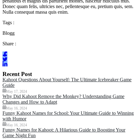
penatibus et magnis dis parturient montes, nascetur ridiculus mus.
Donec quam felis, ultricies nec, pellentesque eu, pretium quis, sem.
Nulla consequat massa quis enim.
Tags :
Blogg
Share :
Recent Post
Kahoot Questions About Yourself: The Ultimate Icebreaker Game
Guide
May 17, 2024
Why Did Kahoot Remove the Monkey? Understanding Game
Changes and How to Adapt
May 16, 2024
Funny Kahoot Names for School: Your Ultimate Guide to Winning
with Humor
May 16, 2024
Funny Names for Kahoot: A Hilarious Guide to Boosting Your
Game Night Fun