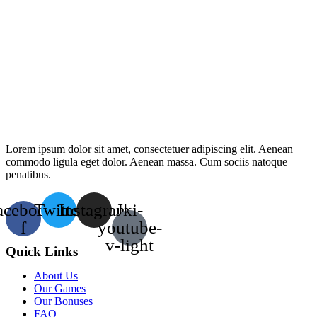
Lorem ipsum dolor sit amet, consectetuer adipiscing elit. Aenean
commodo ligula eget dolor. Aenean massa. Cum sociis natoque
penatibus.
acebook-
Twitter
Instagram
Jki-
f
youtube-
v-light
Quick Links
About Us
Our Games
Our Bonuses
FAQ