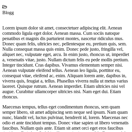
Blogg
Lorem ipsum dolor sit amet, consectetuer adipiscing elit. Aenean
commodo ligula eget dolor. Aenean massa. Cum sociis natoque
penatibus et magnis dis parturient montes, nascetur ridiculus mus.
Donec quam felis, ultricies nec, pellentesque eu, pretium quis, sem.
Nulla consequat massa quis enim. Donec pede justo, fringilla vel,
aliquet nec, vulputate eget, arcu. In enim justo, rhoncus ut, imperdiet
a, venenatis vitae, justo. Nullam dictum felis eu pede mollis pretium.
Integer tincidunt. Cras dapibus. Vivamus elementum semper nisi.
Aenean vulputate eleifend tellus. Aenean leo ligula, porttitor eu,
consequat vitae, eleifend ac, enim. Aliquam lorem ante, dapibus in,
viverra quis, feugiat a, tellus. Phasellus viverra nulla ut metus varius
laoreet. Quisque rutrum. Aenean imperdiet. Etiam ultricies nisi vel
augue. Curabitur ullamcorper ultricies nisi. Nam eget dui. Etiam
rhoncus.
Maecenas tempus, tellus eget condimentum rhoncus, sem quam
semper libero, sit amet adipiscing sem neque sed ipsum. Nam quam
nunc, blandit vel, luctus pulvinar, hendrerit id, lorem. Maecenas nec
odio et ante tincidunt tempus. Donec vitae sapien ut libero venenatis
faucibus. Nullam quis ante. Etiam sit amet orci eget eros faucibus