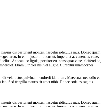
 magnis dis parturient montes, nascetur ridiculus mus. Donec quam
 eget, arcu. In enim justo, rhoncus ut, imperdiet a, venenatis vitae,
ellus. Aenean leo ligula, porttitor eu, consequat vitae, eleifend ac,
imperdiet. Etiam ultricies nisi vel augue. Curabitur ullamcorper
t vel, luctus pulvinar, hendrerit id, lorem. Maecenas nec odio et
 leo. Sed fringilla mauris sit amet nibh. Donec sodales sagittis
 magnis dis parturient montes, nascetur ridiculus mus. Donec quam
 eget, arcu. In enim justo, rhoncus ut, imperdiet a, venenatis vitae,