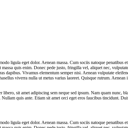
mmodo ligula eget dolor. Aenean massa. Cum sociis natoque penatibus et
t massa quis enim. Donec pede justo, fringilla vel, aliquet nec, vulputate
Cras dapibus. Vivamus elementum semper nisi. Aenean vulputate eleifend t
Phasellus viverra nulla ut metus varius laoreet. Quisque rutrum. Aenean 
ibero, sit amet adipiscing sem neque sed ipsum. Nam quam nunc, blandi
 Nullam quis ante. Etiam sit amet orci eget eros faucibus tincidunt. Duis
mmodo ligula eget dolor. Aenean massa. Cum sociis natoque penatibus et
t massa quis enim. Donec pede justo, fringilla vel, aliquet nec, vulputate