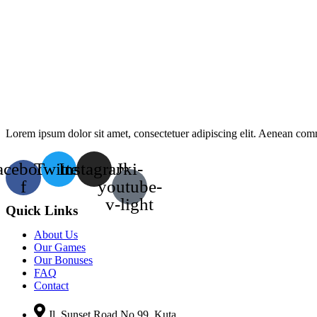
Lorem ipsum dolor sit amet, consectetuer adipiscing elit. Aenean co
acebook-
Twitter
Instagram
Jki-
f
youtube-
v-light
Quick Links
About Us
Our Games
Our Bonuses
FAQ
Contact
Jl. Sunset Road No.99, Kuta