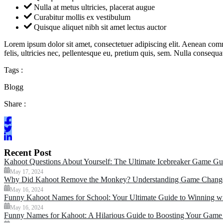
Nulla at metus ultricies, placerat augue
Curabitur mollis ex vestibulum
Quisque aliquet nibh sit amet lectus auctor
Lorem ipsum dolor sit amet, consectetuer adipiscing elit. Aenean co
felis, ultricies nec, pellentesque eu, pretium quis, sem. Nulla conseq
Tags :
Blogg
Share :
Recent Post
Kahoot Questions About Yourself: The Ultimate Icebreaker Game Gu
May 17, 2024
Why Did Kahoot Remove the Monkey? Understanding Game Change
May 16, 2024
Funny Kahoot Names for School: Your Ultimate Guide to Winning 
May 16, 2024
Funny Names for Kahoot: A Hilarious Guide to Boosting Your Game