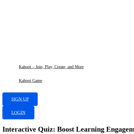
Skip
to
content
Kahoot – Join, Play, Create, and More
Kahoot Game
SIGN UP
LOGIN
Interactive Quiz: Boost Learning Engagem