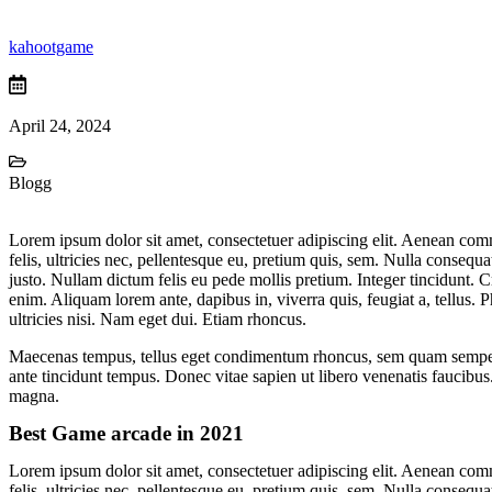
kahootgame
April 24, 2024
Blogg
Lorem ipsum dolor sit amet, consectetuer adipiscing elit. Aenean co
felis, ultricies nec, pellentesque eu, pretium quis, sem. Nulla consequa
justo. Nullam dictum felis eu pede mollis pretium. Integer tincidunt. 
enim. Aliquam lorem ante, dapibus in, viverra quis, feugiat a, tellus. 
ultricies nisi. Nam eget dui. Etiam rhoncus.
Maecenas tempus, tellus eget condimentum rhoncus, sem quam semper l
ante tincidunt tempus. Donec vitae sapien ut libero venenatis faucibus.
magna.
Best Game arcade in 2021
Lorem ipsum dolor sit amet, consectetuer adipiscing elit. Aenean co
felis, ultricies nec, pellentesque eu, pretium quis, sem. Nulla consequa