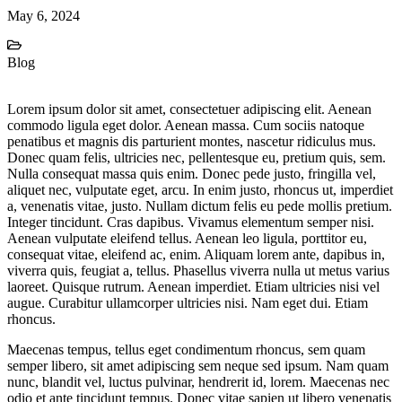
May 6, 2024
Blog
Lorem ipsum dolor sit amet, consectetuer adipiscing elit. Aenean
commodo ligula eget dolor. Aenean massa. Cum sociis natoque
penatibus et magnis dis parturient montes, nascetur ridiculus mus.
Donec quam felis, ultricies nec, pellentesque eu, pretium quis, sem.
Nulla consequat massa quis enim. Donec pede justo, fringilla vel,
aliquet nec, vulputate eget, arcu. In enim justo, rhoncus ut, imperdiet
a, venenatis vitae, justo. Nullam dictum felis eu pede mollis pretium.
Integer tincidunt. Cras dapibus. Vivamus elementum semper nisi.
Aenean vulputate eleifend tellus. Aenean leo ligula, porttitor eu,
consequat vitae, eleifend ac, enim. Aliquam lorem ante, dapibus in,
viverra quis, feugiat a, tellus. Phasellus viverra nulla ut metus varius
laoreet. Quisque rutrum. Aenean imperdiet. Etiam ultricies nisi vel
augue. Curabitur ullamcorper ultricies nisi. Nam eget dui. Etiam
rhoncus.
Maecenas tempus, tellus eget condimentum rhoncus, sem quam
semper libero, sit amet adipiscing sem neque sed ipsum. Nam quam
nunc, blandit vel, luctus pulvinar, hendrerit id, lorem. Maecenas nec
odio et ante tincidunt tempus. Donec vitae sapien ut libero venenatis