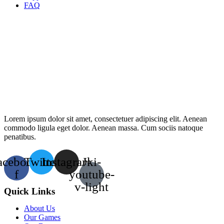
FAQ
Lorem ipsum dolor sit amet, consectetuer adipiscing elit. Aenean
commodo ligula eget dolor. Aenean massa. Cum sociis natoque
penatibus.
acebook-
Twitter
Instagram
Jki-
f
youtube-
v-light
Quick Links
About Us
Our Games