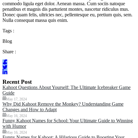
commodo ligula eget dolor. Aenean massa. Cum sociis natoque
penatibus et magnis dis parturient montes, nascetur ridiculus mus.
Donec quam felis, ultricies nec, pellentesque eu, pretium quis, sem.
Nulla consequat massa quis enim.
Tags :
Blog
Share :
Recent Post
Kahoot Questions About Yourself: The Ultimate Icebreaker Game
Guide
May 17, 2024
Why Did Kahoot Remove the Monkey? Understanding Game
Changes and How to Adapt
May 16, 2024
Funny Kahoot Names for School: Your Ultimate Guide to Winning
with Humor
May 16, 2024
Funny Names for Kahoot: A Hilarious Guide to Boosting Your