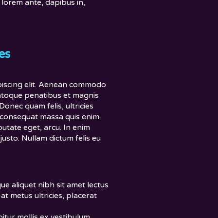
 lorem ante, dapibus in,
es
piscing elit. Aenean commodo
natoque penatibus et magnis
Donec quam felis, ultricies
a consequat massa quis enim.
lputate eget, arcu. In enim
 justo. Nullam dictum felis eu
ue aliquet nibh sit amet lectus
 at metus ultricies, placerat
itur mollis ex vestibulum