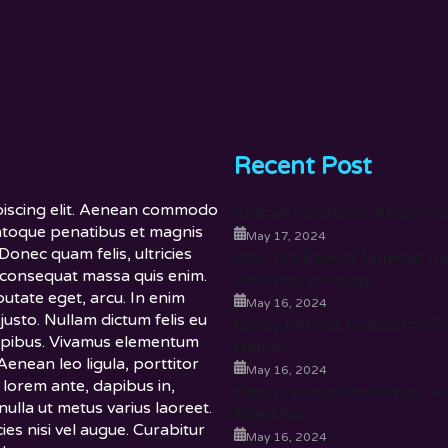
Recent Post
piscing elit. Aenean commodo
Kahoot Questions About You
natoque penatibus et magnis
May 17, 2024
Donec quam felis, ultricies
Why Did Kahoot Remove th
a consequat massa quis enim.
and How to Adapt
lputate eget, arcu. In enim
May 16, 2024
 justo. Nullam dictum felis eu
Funny Kahoot Names for Sch
dapibus. Vivamus elementum
Humor
Aenean leo ligula, porttitor
May 16, 2024
 lorem ante, dapibus in,
Funny Names for Kahoot: A 
 nulla ut metus varius laoreet.
Night Fun
es nisi vel augue. Curabitur
May 16, 2024