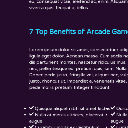
eu, consequat vitae, eleifend ac, enim. Aliquam
viverra quis, feugiat a, tellus.
7 Top Benefits of Arcade Gam
Lorem ipsum dolor sit amet, consectetuer adi
ligula eget dolor. Aenean massa. Cum sociis 
dis parturient montes, nascetur ridiculus mus. 
nec, pellentesque eu, pretium quis, sem. Null
Donec pede justo, fringilla vel, aliquet nec, vu
justo, rhoncus ut, imperdiet a, venenatis vitae,
pede mollis pretium. Integer tincidunt.
Quisque aliquet nibh sit amet lectus
Quisq
Nulla at metus ultricies, placerat
Nulla
augue
augue
Curabitur mollis ex vestibulum
Curab