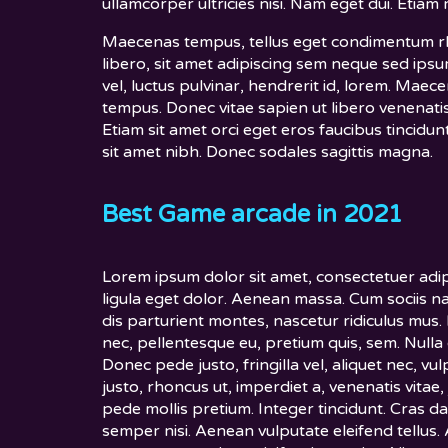
ullamcorper ultricies nisi. Nam eget dui. Etiam
Maecenas tempus, tellus eget condimentum 
libero, sit amet adipiscing sem neque sed ip
vel, luctus pulvinar, hendrerit id, lorem. Maec
tempus. Donec vitae sapien ut libero venenatis
Etiam sit amet orci eget eros faucibus tincidunt
sit amet nibh. Donec sodales sagittis magna.
Best Game arcade in 2021
Lorem ipsum dolor sit amet, consectetuer adi
ligula eget dolor. Aenean massa. Cum sociis 
dis parturient montes, nascetur ridiculus mus. 
nec, pellentesque eu, pretium quis, sem. Null
Donec pede justo, fringilla vel, aliquet nec, vu
justo, rhoncus ut, imperdiet a, venenatis vitae,
pede mollis pretium. Integer tincidunt. Cras 
semper nisi. Aenean vulputate eleifend tellus. 