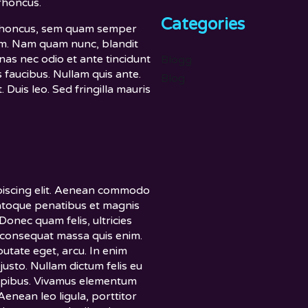
 rhoncus.
Categories
rhoncus, sem quam semper
sum. Nam quam nunc, blandit
enas nec odio et ante tincidunt
Blogg
 faucibus. Nullam quis ante.
Blog
. Duis leo. Sed fringilla mauris
piscing elit. Aenean commodo
natoque penatibus et magnis
Donec quam felis, ultricies
a consequat massa quis enim.
lputate eget, arcu. In enim
 justo. Nullam dictum felis eu
dapibus. Vivamus elementum
Aenean leo ligula, porttitor