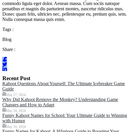
commodo ligula eget dolor. Aenean massa. Cum sociis natoque
penatibus et magnis dis parturient montes, nascetur ridiculus mus.
Donec quam felis, ultricies nec, pellentesque eu, pretium quis, sem.
Nulla consequat massa quis enim.
Tags :
Blog
Share :
Recent Post
Kahoot Questions About Yourself: The Ultimate Icebreaker Game
Guide
May 17, 2024
Why Did Kahoot Remove the Monkey? Understanding Game
Changes and How to Adapt
May 16, 2024
Funny Kahoot Names for School: Your Ultimate Guide to Winning
with Humor
May 16, 2024
Funny Names for Kahoot: A Hilarious Guide to Boosting Your