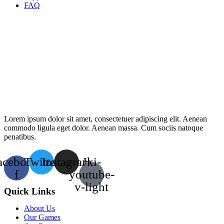
FAQ
Lorem ipsum dolor sit amet, consectetuer adipiscing elit. Aenean
commodo ligula eget dolor. Aenean massa. Cum sociis natoque
penatibus.
acebook-
Twitter
Instagram
Jki-
f
youtube-
v-light
Quick Links
About Us
Our Games