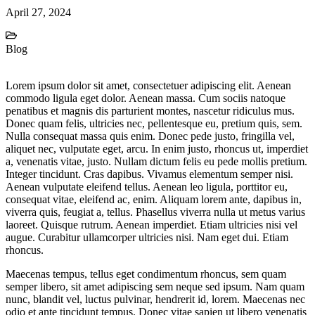
April 27, 2024
Blog
Lorem ipsum dolor sit amet, consectetuer adipiscing elit. Aenean
commodo ligula eget dolor. Aenean massa. Cum sociis natoque
penatibus et magnis dis parturient montes, nascetur ridiculus mus.
Donec quam felis, ultricies nec, pellentesque eu, pretium quis, sem.
Nulla consequat massa quis enim. Donec pede justo, fringilla vel,
aliquet nec, vulputate eget, arcu. In enim justo, rhoncus ut, imperdiet
a, venenatis vitae, justo. Nullam dictum felis eu pede mollis pretium.
Integer tincidunt. Cras dapibus. Vivamus elementum semper nisi.
Aenean vulputate eleifend tellus. Aenean leo ligula, porttitor eu,
consequat vitae, eleifend ac, enim. Aliquam lorem ante, dapibus in,
viverra quis, feugiat a, tellus. Phasellus viverra nulla ut metus varius
laoreet. Quisque rutrum. Aenean imperdiet. Etiam ultricies nisi vel
augue. Curabitur ullamcorper ultricies nisi. Nam eget dui. Etiam
rhoncus.
Maecenas tempus, tellus eget condimentum rhoncus, sem quam
semper libero, sit amet adipiscing sem neque sed ipsum. Nam quam
nunc, blandit vel, luctus pulvinar, hendrerit id, lorem. Maecenas nec
odio et ante tincidunt tempus. Donec vitae sapien ut libero venenatis