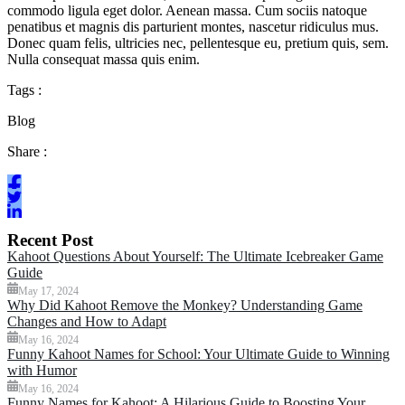
commodo ligula eget dolor. Aenean massa. Cum sociis natoque
penatibus et magnis dis parturient montes, nascetur ridiculus mus.
Donec quam felis, ultricies nec, pellentesque eu, pretium quis, sem.
Nulla consequat massa quis enim.
Tags :
Blog
Share :
Recent Post
Kahoot Questions About Yourself: The Ultimate Icebreaker Game
Guide
May 17, 2024
Why Did Kahoot Remove the Monkey? Understanding Game
Changes and How to Adapt
May 16, 2024
Funny Kahoot Names for School: Your Ultimate Guide to Winning
with Humor
May 16, 2024
Funny Names for Kahoot: A Hilarious Guide to Boosting Your