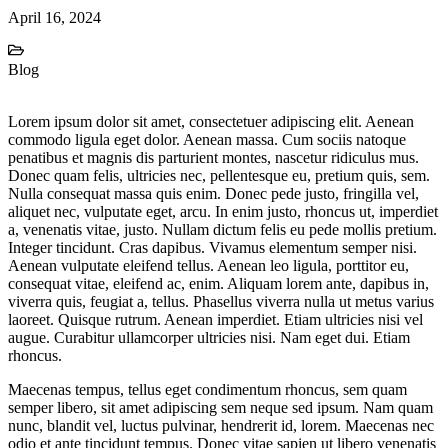
April 16, 2024
Blog
Lorem ipsum dolor sit amet, consectetuer adipiscing elit. Aenean
commodo ligula eget dolor. Aenean massa. Cum sociis natoque
penatibus et magnis dis parturient montes, nascetur ridiculus mus.
Donec quam felis, ultricies nec, pellentesque eu, pretium quis, sem.
Nulla consequat massa quis enim. Donec pede justo, fringilla vel,
aliquet nec, vulputate eget, arcu. In enim justo, rhoncus ut, imperdiet
a, venenatis vitae, justo. Nullam dictum felis eu pede mollis pretium.
Integer tincidunt. Cras dapibus. Vivamus elementum semper nisi.
Aenean vulputate eleifend tellus. Aenean leo ligula, porttitor eu,
consequat vitae, eleifend ac, enim. Aliquam lorem ante, dapibus in,
viverra quis, feugiat a, tellus. Phasellus viverra nulla ut metus varius
laoreet. Quisque rutrum. Aenean imperdiet. Etiam ultricies nisi vel
augue. Curabitur ullamcorper ultricies nisi. Nam eget dui. Etiam
rhoncus.
Maecenas tempus, tellus eget condimentum rhoncus, sem quam
semper libero, sit amet adipiscing sem neque sed ipsum. Nam quam
nunc, blandit vel, luctus pulvinar, hendrerit id, lorem. Maecenas nec
odio et ante tincidunt tempus. Donec vitae sapien ut libero venenatis