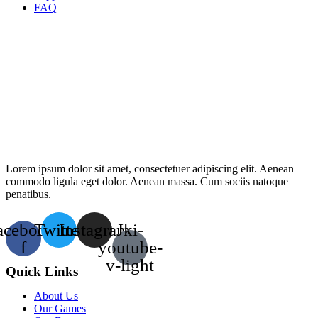
FAQ
Lorem ipsum dolor sit amet, consectetuer adipiscing elit. Aenean
commodo ligula eget dolor. Aenean massa. Cum sociis natoque
penatibus.
acebook-
Twitter
Instagram
Jki-
f
youtube-
v-light
Quick Links
About Us
Our Games