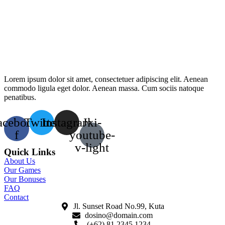
Lorem ipsum dolor sit amet, consectetuer adipiscing elit. Aenean
commodo ligula eget dolor. Aenean massa. Cum sociis natoque
penatibus.
acebook-
Twitter
Instagram
Jki-
f
youtube-
v-light
Quick Links
About Us
Our Games
Our Bonuses
FAQ
Contact
Jl. Sunset Road No.99, Kuta
dosino@domain.com
(+62) 81 2345 1234