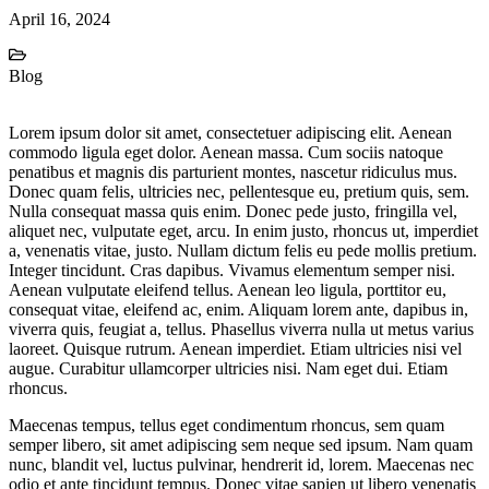
April 16, 2024
Blog
Lorem ipsum dolor sit amet, consectetuer adipiscing elit. Aenean
commodo ligula eget dolor. Aenean massa. Cum sociis natoque
penatibus et magnis dis parturient montes, nascetur ridiculus mus.
Donec quam felis, ultricies nec, pellentesque eu, pretium quis, sem.
Nulla consequat massa quis enim. Donec pede justo, fringilla vel,
aliquet nec, vulputate eget, arcu. In enim justo, rhoncus ut, imperdiet
a, venenatis vitae, justo. Nullam dictum felis eu pede mollis pretium.
Integer tincidunt. Cras dapibus. Vivamus elementum semper nisi.
Aenean vulputate eleifend tellus. Aenean leo ligula, porttitor eu,
consequat vitae, eleifend ac, enim. Aliquam lorem ante, dapibus in,
viverra quis, feugiat a, tellus. Phasellus viverra nulla ut metus varius
laoreet. Quisque rutrum. Aenean imperdiet. Etiam ultricies nisi vel
augue. Curabitur ullamcorper ultricies nisi. Nam eget dui. Etiam
rhoncus.
Maecenas tempus, tellus eget condimentum rhoncus, sem quam
semper libero, sit amet adipiscing sem neque sed ipsum. Nam quam
nunc, blandit vel, luctus pulvinar, hendrerit id, lorem. Maecenas nec
odio et ante tincidunt tempus. Donec vitae sapien ut libero venenatis