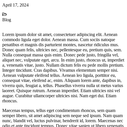
April 17, 2024
Blog
Lorem ipsum dolor sit amet, consectetuer adipiscing elit. Aenean
commodo ligula eget dolor. Aenean massa. Cum sociis natoque
penatibus et magnis dis parturient montes, nascetur ridiculus mus.
Donec quam felis, ultricies nec, pellentesque eu, pretium quis, sem.
Nulla consequat massa quis enim. Donec pede justo, fringilla vel,
aliquet nec, vulputate eget, arcu. In enim justo, rhoncus ut, imperdiet
a, venenatis vitae, justo. Nullam dictum felis eu pede mollis pretium.
Integer tincidunt. Cras dapibus. Vivamus elementum semper nisi.
Aenean vulputate eleifend tellus. Aenean leo ligula, porttitor eu,
consequat vitae, eleifend ac, enim. Aliquam lorem ante, dapibus in,
viverra quis, feugiat a, tellus. Phasellus viverra nulla ut metus varius
laoreet. Quisque rutrum. Aenean imperdiet. Etiam ultricies nisi vel
augue. Curabitur ullamcorper ultricies nisi. Nam eget dui. Etiam
rhoncus.
Maecenas tempus, tellus eget condimentum rhoncus, sem quam
semper libero, sit amet adipiscing sem neque sed ipsum. Nam quam
nunc, blandit vel, luctus pulvinar, hendrerit id, lorem. Maecenas nec
odio et ante tincidunt tempus. Donec vitae sapien ut libero venenatis