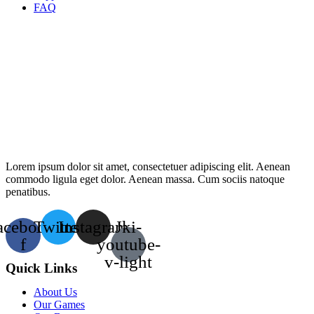
FAQ
Lorem ipsum dolor sit amet, consectetuer adipiscing elit. Aenean
commodo ligula eget dolor. Aenean massa. Cum sociis natoque
penatibus.
acebook-
Twitter
Instagram
Jki-
f
youtube-
v-light
Quick Links
About Us
Our Games