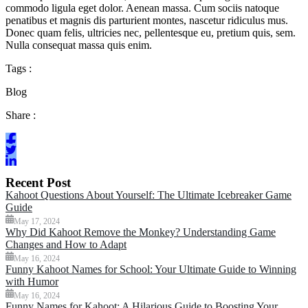
commodo ligula eget dolor. Aenean massa. Cum sociis natoque
penatibus et magnis dis parturient montes, nascetur ridiculus mus.
Donec quam felis, ultricies nec, pellentesque eu, pretium quis, sem.
Nulla consequat massa quis enim.
Tags :
Blog
Share :
Recent Post
Kahoot Questions About Yourself: The Ultimate Icebreaker Game
Guide
May 17, 2024
Why Did Kahoot Remove the Monkey? Understanding Game
Changes and How to Adapt
May 16, 2024
Funny Kahoot Names for School: Your Ultimate Guide to Winning
with Humor
May 16, 2024
Funny Names for Kahoot: A Hilarious Guide to Boosting Your