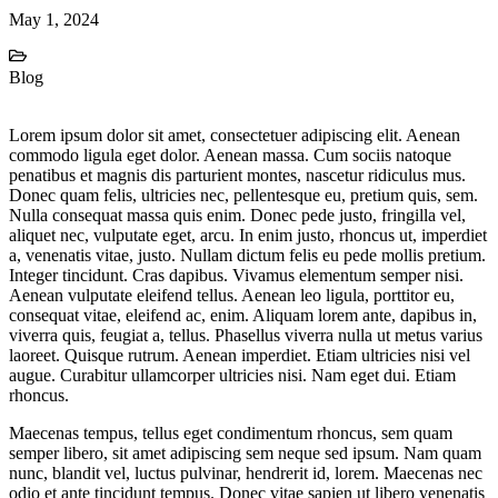
May 1, 2024
Blog
Lorem ipsum dolor sit amet, consectetuer adipiscing elit. Aenean
commodo ligula eget dolor. Aenean massa. Cum sociis natoque
penatibus et magnis dis parturient montes, nascetur ridiculus mus.
Donec quam felis, ultricies nec, pellentesque eu, pretium quis, sem.
Nulla consequat massa quis enim. Donec pede justo, fringilla vel,
aliquet nec, vulputate eget, arcu. In enim justo, rhoncus ut, imperdiet
a, venenatis vitae, justo. Nullam dictum felis eu pede mollis pretium.
Integer tincidunt. Cras dapibus. Vivamus elementum semper nisi.
Aenean vulputate eleifend tellus. Aenean leo ligula, porttitor eu,
consequat vitae, eleifend ac, enim. Aliquam lorem ante, dapibus in,
viverra quis, feugiat a, tellus. Phasellus viverra nulla ut metus varius
laoreet. Quisque rutrum. Aenean imperdiet. Etiam ultricies nisi vel
augue. Curabitur ullamcorper ultricies nisi. Nam eget dui. Etiam
rhoncus.
Maecenas tempus, tellus eget condimentum rhoncus, sem quam
semper libero, sit amet adipiscing sem neque sed ipsum. Nam quam
nunc, blandit vel, luctus pulvinar, hendrerit id, lorem. Maecenas nec
odio et ante tincidunt tempus. Donec vitae sapien ut libero venenatis