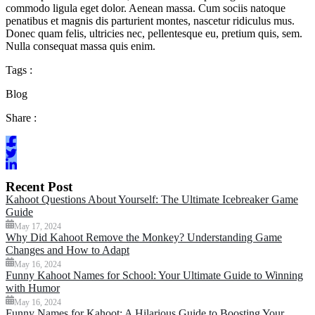
commodo ligula eget dolor. Aenean massa. Cum sociis natoque
penatibus et magnis dis parturient montes, nascetur ridiculus mus.
Donec quam felis, ultricies nec, pellentesque eu, pretium quis, sem.
Nulla consequat massa quis enim.
Tags :
Blog
Share :
Recent Post
Kahoot Questions About Yourself: The Ultimate Icebreaker Game
Guide
May 17, 2024
Why Did Kahoot Remove the Monkey? Understanding Game
Changes and How to Adapt
May 16, 2024
Funny Kahoot Names for School: Your Ultimate Guide to Winning
with Humor
May 16, 2024
Funny Names for Kahoot: A Hilarious Guide to Boosting Your