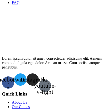
FAQ
Lorem ipsum dolor sit amet, consectetuer adipiscing elit. Aenean
commodo ligula eget dolor. Aenean massa. Cum sociis natoque
penatibus.
acebook-
Twitter
Instagram
Jki-
f
youtube-
v-light
Quick Links
About Us
Our Games