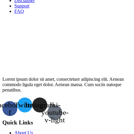
Disclaimer
Support
FAQ
Lorem ipsum dolor sit amet, consectetuer adipiscing elit. Aenean
commodo ligula eget dolor. Aenean massa. Cum sociis natoque
penatibus.
acebook-
Twitter
Instagram
Jki-
f
youtube-
v-light
Quick Links
About Us