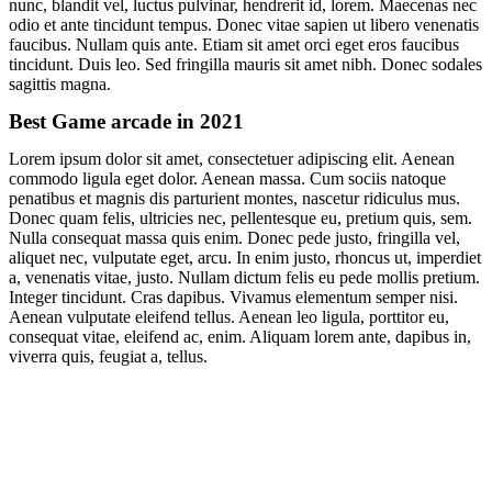
nunc, blandit vel, luctus pulvinar, hendrerit id, lorem. Maecenas nec
odio et ante tincidunt tempus. Donec vitae sapien ut libero venenatis
faucibus. Nullam quis ante. Etiam sit amet orci eget eros faucibus
tincidunt. Duis leo. Sed fringilla mauris sit amet nibh. Donec sodales
sagittis magna.
Best Game arcade in 2021
Lorem ipsum dolor sit amet, consectetuer adipiscing elit. Aenean
commodo ligula eget dolor. Aenean massa. Cum sociis natoque
penatibus et magnis dis parturient montes, nascetur ridiculus mus.
Donec quam felis, ultricies nec, pellentesque eu, pretium quis, sem.
Nulla consequat massa quis enim. Donec pede justo, fringilla vel,
aliquet nec, vulputate eget, arcu. In enim justo, rhoncus ut, imperdiet
a, venenatis vitae, justo. Nullam dictum felis eu pede mollis pretium.
Integer tincidunt. Cras dapibus. Vivamus elementum semper nisi.
Aenean vulputate eleifend tellus. Aenean leo ligula, porttitor eu,
consequat vitae, eleifend ac, enim. Aliquam lorem ante, dapibus in,
viverra quis, feugiat a, tellus.