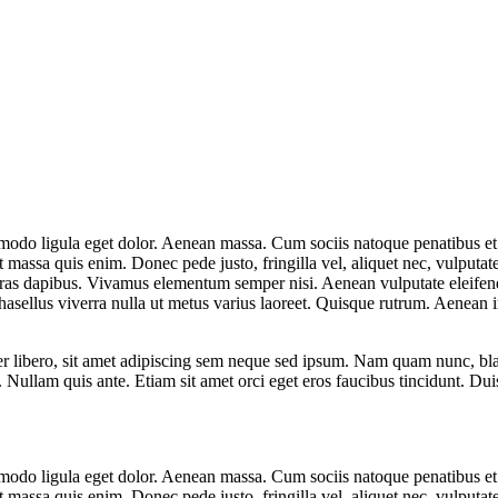
mmodo ligula eget dolor. Aenean massa. Cum sociis natoque penatibus et
t massa quis enim. Donec pede justo, fringilla vel, aliquet nec, vulputate
Cras dapibus. Vivamus elementum semper nisi. Aenean vulputate eleifend t
Phasellus viverra nulla ut metus varius laoreet. Quisque rutrum. Aenean 
ibero, sit amet adipiscing sem neque sed ipsum. Nam quam nunc, blandi
 Nullam quis ante. Etiam sit amet orci eget eros faucibus tincidunt. Duis
mmodo ligula eget dolor. Aenean massa. Cum sociis natoque penatibus et
t massa quis enim. Donec pede justo, fringilla vel, aliquet nec, vulputate