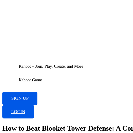
Skip
to
content
Kahoot – Join, Play, Create, and More
Kahoot Game
SIGN UP
LOGIN
How to Beat Blooket Tower Defense: A Com