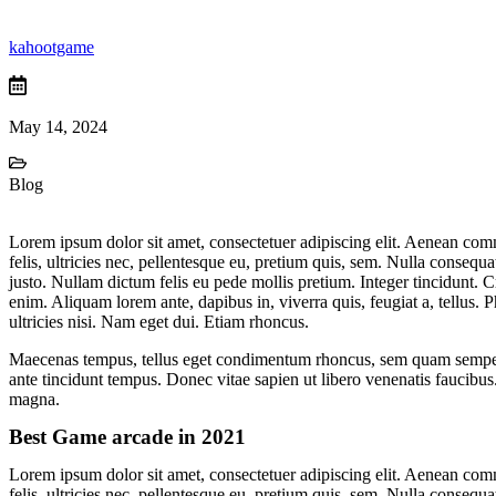
kahootgame
May 14, 2024
Blog
Lorem ipsum dolor sit amet, consectetuer adipiscing elit. Aenean co
felis, ultricies nec, pellentesque eu, pretium quis, sem. Nulla consequa
justo. Nullam dictum felis eu pede mollis pretium. Integer tincidunt. 
enim. Aliquam lorem ante, dapibus in, viverra quis, feugiat a, tellus. 
ultricies nisi. Nam eget dui. Etiam rhoncus.
Maecenas tempus, tellus eget condimentum rhoncus, sem quam semper l
ante tincidunt tempus. Donec vitae sapien ut libero venenatis faucibus.
magna.
Best Game arcade in 2021
Lorem ipsum dolor sit amet, consectetuer adipiscing elit. Aenean co
felis, ultricies nec, pellentesque eu, pretium quis, sem. Nulla consequa