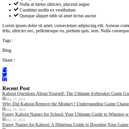
Nulla at metus ultricies, placerat augue
Curabitur mollis ex vestibulum
Quisque aliquet nibh sit amet lectus auctor
Lorem ipsum dolor sit amet, consectetuer adipiscing elit. Aenean co
felis, ultricies nec, pellentesque eu, pretium quis, sem. Nulla conseq
Tags :
Blog
Share :
Recent Post
Kahoot Questions About Yourself: The Ultimate Icebreaker Game Gu
May 17, 2024
Why Did Kahoot Remove the Monkey? Understanding Game Change
May 16, 2024
Funny Kahoot Names for School: Your Ultimate Guide to Winning 
May 16, 2024
Funny Names for Kahoot: A Hilarious Guide to Boosting Your Game