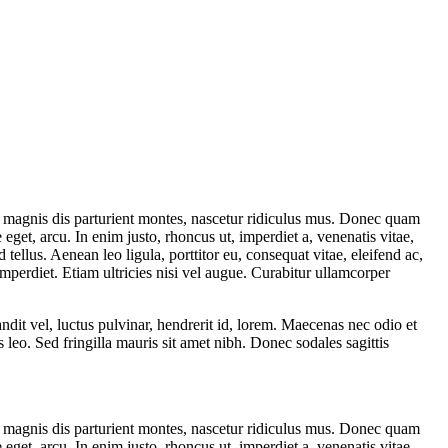
 magnis dis parturient montes, nascetur ridiculus mus. Donec quam
 eget, arcu. In enim justo, rhoncus ut, imperdiet a, venenatis vitae,
ellus. Aenean leo ligula, porttitor eu, consequat vitae, eleifend ac,
imperdiet. Etiam ultricies nisi vel augue. Curabitur ullamcorper
t vel, luctus pulvinar, hendrerit id, lorem. Maecenas nec odio et
 leo. Sed fringilla mauris sit amet nibh. Donec sodales sagittis
 magnis dis parturient montes, nascetur ridiculus mus. Donec quam
 eget, arcu. In enim justo, rhoncus ut, imperdiet a, venenatis vitae,