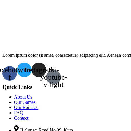
Lorem ipsum dolor sit amet, consectetuer adipiscing elit. Aenean co
acebook-
Twitter
Instagram
Jki-
f
youtube-
v-light
Quick Links
About Us
Our Games
Our Bonuses
FAQ
Contact
Jl. Sunset Road No.99, Kuta