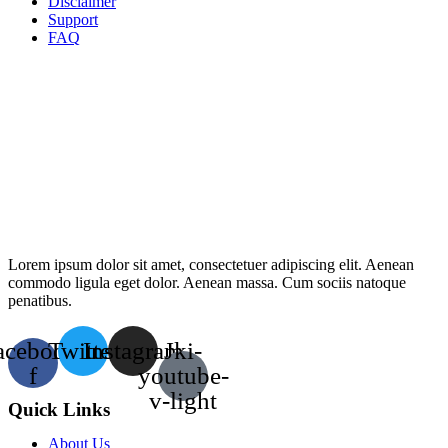
Disclaimer
Support
FAQ
Lorem ipsum dolor sit amet, consectetuer adipiscing elit. Aenean
commodo ligula eget dolor. Aenean massa. Cum sociis natoque
penatibus.
acebook-
Twitter
Instagram
Jki-
f
youtube-
v-light
Quick Links
About Us