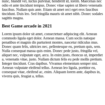
nunc, blandit vel, luctus pulvinar, hendrerit id, lorem. Maecenas nec
odio et ante tincidunt tempus. Donec vitae sapien ut libero venenatis
faucibus. Nullam quis ante. Etiam sit amet orci eget eros faucibus
tincidunt. Duis leo. Sed fringilla mauris sit amet nibh. Donec sodales
sagittis magna.
Best Game arcade in 2021
Lorem ipsum dolor sit amet, consectetuer adipiscing elit. Aenean
commodo ligula eget dolor. Aenean massa. Cum sociis natoque
penatibus et magnis dis parturient montes, nascetur ridiculus mus.
Donec quam felis, ultricies nec, pellentesque eu, pretium quis, sem.
Nulla consequat massa quis enim. Donec pede justo, fringilla vel,
aliquet nec, vulputate eget, arcu. In enim justo, rhoncus ut, imperdiet
a, venenatis vitae, justo. Nullam dictum felis eu pede mollis pretium.
Integer tincidunt. Cras dapibus. Vivamus elementum semper nisi.
Aenean vulputate eleifend tellus. Aenean leo ligula, porttitor eu,
consequat vitae, eleifend ac, enim. Aliquam lorem ante, dapibus in,
viverra quis, feugiat a, tellus.